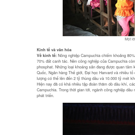
KHU NGHỈ 
CHÂU Á TẠI
HER
Một l
Kinh tế và văn hóa
Về kinh tế:
Nông nghiệp Campuchia chiếm khoảng 80% lự
70% đất canh tác. Nền công nghiệp của Campuchia còn
phosphat. Những loại khoáng sản đang được quan tâm kh
Quốc, Ngân hàng Thế giới, Đại học Harvard và nhiều tổ 
lượng có thể lên đến 2 tỷ thùng dầu và 10.000 tỷ mét khố
Hiện nay đã có khá nhiều tập đoàn thăm dò dầu khí, các
Campuchia. Trong thời gian tới, ngành công nghiệp dầu
phát triển.