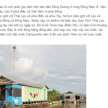
ao là một quốc gia nằm trên bán đảo Đông Dương ở vùng Đông Nam Á, nằm
 Tây, Lào ở phía Bắc và Việt Nam ở phía Đông.
giới với Thái Lan về phía Bắc và phía Tây, 541km biên giới với Lào về
ía Đông và Đông Nam. Nước này có 443km bờ biển dọc theo Vịnh Thái Lan.
g tạo nên bởi sự ngập lụt. Đó là hồ Tonle Sap (Biển Hồ), có diện tích khoảng
a. Đây là một đồng bằng đông dân, phù hợp cho việc cấy lúa nước, tạo
diện tích đất nước Campuchia nằm ở độ cao dưới 100m so với mực nước