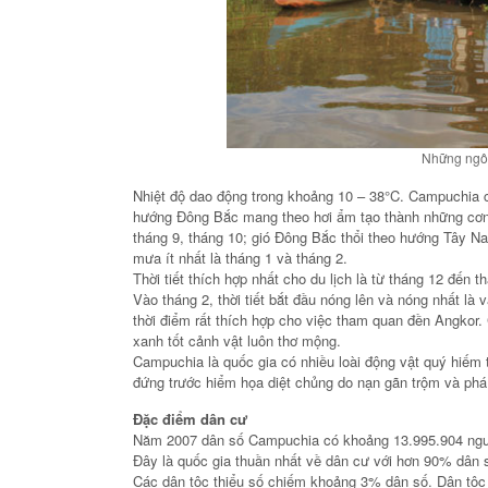
Những ngôi
Nhiệt độ dao động trong khoảng 10 – 38°C. Campuchia c
hướng Đông Bắc mang theo hơi ẩm tạo thành những cơn 
tháng 9, tháng 10; gió Đông Bắc thổi theo hướng Tây Na
mưa ít nhất là tháng 1 và tháng 2.
Thời tiết thích hợp nhất cho du lịch là từ tháng 12 đến 
Vào tháng 2, thời tiết bắt đầu nóng lên và nóng nhất là
thời điểm rất thích hợp cho việc tham quan đền Angkor
xanh tốt cảnh vật luôn thơ mộng.
Campuchia là quốc gia có nhiều loài động vật quý hiếm tr
đứng trước hiểm họa diệt chủng do nạn gãn trộm và phá
Đặc điểm dân cư
Năm 2007 dân số Campuchia có khoảng 13.995.904 người
Đây là quốc gia thuần nhất về dân cư với hơn 90% dân s
Các dân tộc thiểu số chiếm khoảng 3% dân số. Dân tộc 