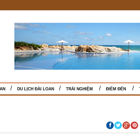
TAN
DU LỊCH ĐÀI LOAN
TRẢI NGHIỆM
ĐIỂM ĐẾN