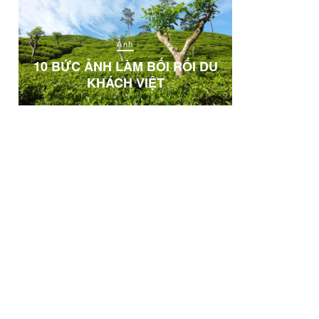
Ảnh
T
NN
10 BỨC ẢNH LÀM BỐI RỐI DU
KHÁCH VIỆT
“FOLLOW