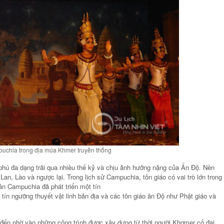
uchia trong địa múa Khmer truyền thống
hú đa dạng trải qua nhiều thế kỷ và chịu ảnh hưởng nặng của Ấn Độ. Nền
, Lào và ngược lại. Trong lịch sử Campuchia, tôn giáo có vai trò lớn trong
ân Campuchia đã phát triển một tín
ín ngưỡng thuyết vật linh bản địa và các tôn giáo ân Độ như Phật giáo và
 đến nhờ vào những công trình được xây dựng từ thời người Khơmer cổ đại.