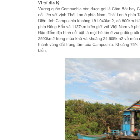
Vị trí địa lý
Vương quốc Campuchia còn được gọi là Căm Bốt hay C
nối liền với vịnh Thái Lan ở phía Nam, Thái Lan ở phía
Diện tích Campuchia khoảng 181.040km2, có 800km biên 
phía Đông Bắc và 1137km biên giới với Việt Nam về ph
Đặc điểm địa hình nổi bật là một hồ lớn ở vùng đồng bằn
2590km2 trong mùa khô và khoảng 24.605km2 về mùa mư
thành vùng đất trung tâm của Campuchia. Khoảng 75% 
biển.