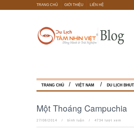
TRANG CHỦ
GIỚI THIỆU
LIÊN HỆ
TRANG CHỦ
VIỆT NAM
DU LỊCH BHU
Một Thoáng Campuchia
27/08/2014
/
bình luận
/
4734 lượt xem