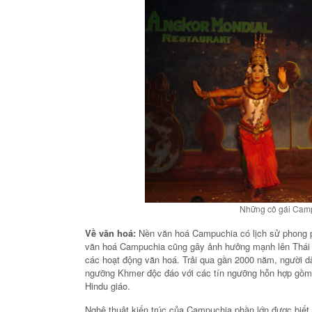
Những cô gái Camp
Về văn hoá:
Nền văn hoá Campuchia có lịch sử phong p
văn hoá Campuchia cũng gây ảnh hưởng mạnh lên Thái Lan
các hoạt động văn hoá. Trải qua gần 2000 năm, người d
ngưỡng Khmer độc đáo với các tín ngưỡng hỗn hợp gồm t
Hindu giáo.
Nghệ thuật kiến trúc của Campuchia phần lớn được biết