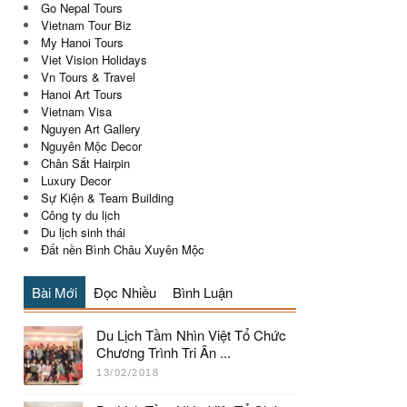
Go Nepal Tours
Vietnam Tour Biz
My Hanoi Tours
Viet Vision Holidays
Vn Tours & Travel
Hanoi Art Tours
Vietnam Visa
Nguyen Art Gallery
Nguyên Mộc Decor
Chân Sắt Hairpin
Luxury Decor
Sự Kiện & Team Building
Công ty du lịch
Du lịch sinh thái
Đất nền Bình Châu Xuyên Mộc
Bài Mới
Đọc Nhiều
Bình Luận
Du Lịch Tầm Nhìn Việt Tổ Chức
Chương Trình Tri Ân ...
13/02/2018