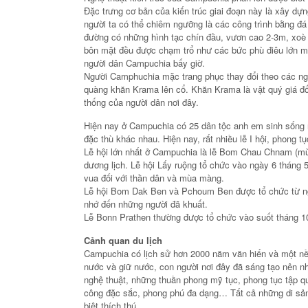
Đặc trưng cơ bản của kiến trúc giai đoạn này là xây dựn
người ta có thể chiêm ngưỡng là các công trình bằng đ
đường có những hình tạc chín đầu, vươn cao 2-3m, xoè
bôn mặt đều được chạm trổ như các bức phù điêu lớn miê
người dân Campuchia bấy giờ.
Người Camphuchia mặc trang phục thay đổi theo các ng
quàng khăn Krama lên cổ. Khăn Krama là vật quý giá đối
thống của người dân nơi đây.
Hiện nay ở Campuchia có 25 dân tộc anh em sinh sống n
đặc thù khác nhau. Hiện nay, rất nhiều lễ I hội, phong t
Lễ hội lớn nhất ở Campuchia là lễ Bom Chau Chnam (mừ
dương lịch. Lễ hội Lấy ruộng tổ chức vào ngày 6 tháng 
vua đối với thần dân và mùa màng.
Lễ hội Bom Dak Ben và Pchoum Ben được tổ chức từ ng
nhớ đến những người đã khuất.
Lễ Bonn Prathen thường được tổ chức vào suốt tháng 10 
Cảnh quan du lịch
Campuchia có lịch sử hơn 2000 năm văn hiến và một nền
nước và giữ nước, con người nơi đây đã sáng tạo nên nhữ
nghệ thuật, những thuần phong mỹ tục, phong tục tập qua
công đặc sắc, phong phú đa dạng… Tất cả những di sản
biệt thích thú.