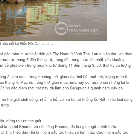
 nhà nổi tại Biển Hồ, Campuchia
ó các mùa mưa nhiệt đới: gió Tây Nam từ Vịnh Thái Lan đi vào đất liền theo
mưa từ tháng 5 đến tháng 10, trong đó lượng mưa lớn nhất vào khoảng
m về phía biển trong mùa khô từ tháng 11 đến tháng 3, với thời kỳ có lượng
tháng 2 năm sau. Trong khoảng thời gian này thời tiết mát mẻ, lượng mưa ít.
 vào tháng 4. Mặc dù trong thời gian mùa mưa hay có mưa phùn nhưng lại là
. Chính đặc điểm thời tiết này đã làm cho Campuchia quanh năm cây cối
ên thế giới sinh sống, nhất là hổ, voi và bò tót khổng lồ. Rất nhiều loài đang
 rừng.
, đứng thứ 65 thế giới.
ố là người Khơmer và nói tiếng Khơmer, đó là ngôn ngữ chính thức.
Chăm, theo đạo Hồi là nhóm sắc tộc thiểu số lớn nhất. Các nhóm sắc tộc