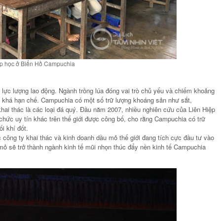
Ảnh
Ảnh
DƯỠNG TỐT NHẤT
KHU NGHỈ DƯỠNG TỐT NHẤ
 ĐÀ NẴNG – HARNN
CHÂU Á TẠI ĐÀ NẴNG – HAR
ITAGE SPA
HERITAGE SPA
ớp học ở Biển Hồ Campuchia
c lượng lao động. Ngành trồng lúa đóng vai trò chủ yếu và chiếm khoảng
 khá hạn chế. Campuchia có một số trữ lượng khoáng sản như sắt,
ai thác là các loại đá quý. Đầu năm 2007, nhiều nghiên cứu của Liên Hiệp
chức uy tín khác trên thế giới được công bố, cho rằng Campuchia có trữ
i khí đốt.
 công ty khai thác và kinh doanh dầu mỏ thế giới đang tích cực đầu tư vào
 mỏ sẽ trở thành ngành kinh tế mũi nhọn thúc đẩy nền kinh tế Campuchia