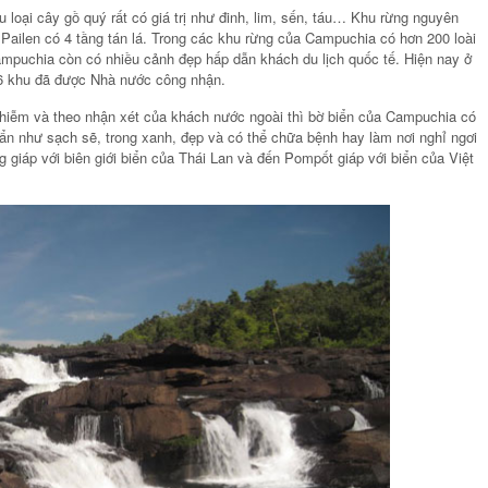
 loại cây gồ quý rất có giá trị như đinh, lim, sến, táu… Khu rừng nguyên
 Pailen có 4 tầng tán lá. Trong các khu rừng của Campuchia có hơn 200 loài
ampuchia còn có nhiều cảnh đẹp hấp dẫn khách du lịch quốc tế. Hiện nay ở
16 khu đã được Nhà nước công nhận.
 nhiễm và theo nhận xét của khách nước ngoài thì bờ biển của Campuchia có
uẩn như sạch sẽ, trong xanh, đẹp và có thể chữa bệnh hay làm nơi nghỉ ngơi
 giáp với biên giới biển của Thái Lan và đến Pompốt giáp với biển của Việt