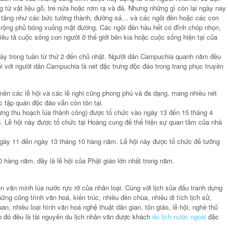
g từ vật liệu gỗ, tre nứa hoặc rơm rạ và đá. Nhưng những gì còn lại ngày nay
á tảng như các bức tường thành, đường sá… và các ngôi đền hoặc các con
 rộng phủ bóng xuống mặt đường. Các ngôi đền hầu hết có đỉnh chóp nhọn,
u tả cuộc sống con người ở thế giới bên kia hoặc cuộc sống hiện tại của
ày trong tuần từ thứ 2 đến chủ nhật. Người dân Campuchia quanh năm đều
 với người dân Campuchia là nét đặc trưng độc đáo trong trang phục truyền
ên các lễ hội và các lễ nghi cũng phong phú và đa dạng, mang nhiều nét
ục tập quán độc đáo vẫn còn tồn tại.
ng thu hoạch lúa thành công) được tổ chức vào ngày 13 đến 15 tháng 4
5. Lễ hội này được tổ chức tại Hoàng cung để thể hiện sự quan tâm của nhà
ày 11 đến ngày 13 tháng 10 hàng năm. Lễ hội này được tổ chức để tưởng
hàng năm, đây là lễ hội của Phật giáo lớn nhất trong năm.
 văn minh lúa nước rực rỡ của nhân loại. Cùng với lịch sủa đấu tranh dựng
ng công trình văn hoá, kiến trúc, nhiều đền chùa, nhiều di tích lịch sử,
n, nhiều loại hình văn hoá nghệ thuật dân gian, tôn giáo, lễ hội, nghề thủ
 đó đều là tài nguyên du lịch nhân văn được khách
du lịch nước ngoài
đặc