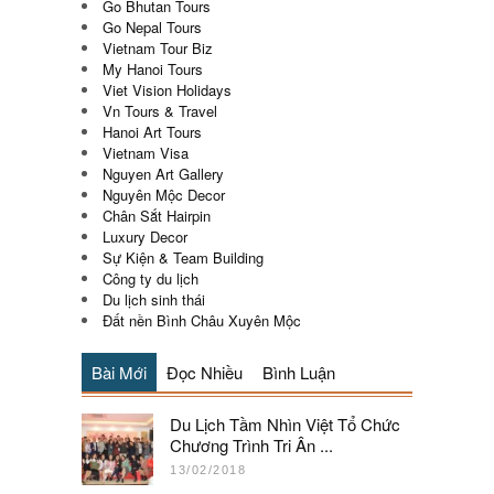
Go Bhutan Tours
Go Nepal Tours
Vietnam Tour Biz
My Hanoi Tours
Viet Vision Holidays
Vn Tours & Travel
Hanoi Art Tours
Vietnam Visa
Nguyen Art Gallery
Nguyên Mộc Decor
Chân Sắt Hairpin
Luxury Decor
Sự Kiện & Team Building
Công ty du lịch
Du lịch sinh thái
Đất nền Bình Châu Xuyên Mộc
Bài Mới
Đọc Nhiều
Bình Luận
Du Lịch Tầm Nhìn Việt Tổ Chức
Chương Trình Tri Ân ...
13/02/2018