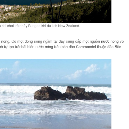
o khi chơi trò nhảy Bungee khi du lịch New Zealand.
ớc nóng. Có một dòng sông ngầm tại đây cung cấp một nguồn nước nóng vô
nhỏ tự tạo trênbãi biển nước nóng trên bán đảo Coromandel thuộc đảo Bắc