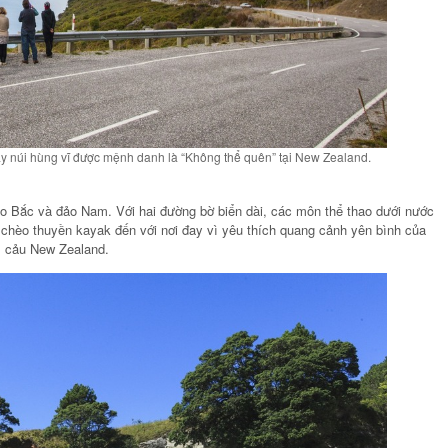
 núi hùng vĩ được mệnh danh là “Không thể quên” tại New Zealand.
ảo Bắc và đảo Nam. Với hai đường bờ biển dài, các môn thể thao dưới nước
chèo thuyền kayak đến với nơi đay vì yêu thích quang cảnh yên bình của
l cảu New Zealand.