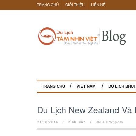
TRANG CHỦ
GIỚI THIỆU
LIÊN HỆ
TRANG CHỦ
VIỆT NAM
DU LỊCH BHU
Du Lịch New Zealand Và 
21/10/2014
/
bình luận
/
3604 lượt xem