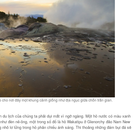
Ảnh
Ảnh
DƯỠNG TỐT NHẤT
KHU NGHỈ DƯỠNG TỐT NHẤ
 ĐÀ NẴNG – HARNN
CHÂU Á TẠI ĐÀ NẴNG – HAR
ITAGE SPA
HERITAGE SPA
o cho nơi đây một khung cảnh giống như địa ngục giữa chốn trần gian.
 du lịch của chúng ta phải dụi mắt vì ngỡ ngàng. Một hồ nước có màu xanh
g như đèn nê-ông, một trong số đố là hồ Wakatipu ở Glenorchy đảo Nam New
g nhỏ lơ lửng trong hồ phản chiếu ánh sáng. Thi thoảng những đám bụi đá sẽ