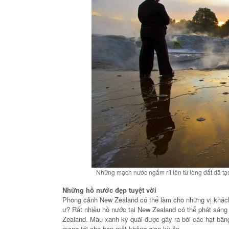
KHU NGHỈ 
CHÂU Á TẠI
HER
Những mạch nước ngẩm rít lên từ lòng đất đã tạ
Những hồ nước đẹp tuyệt vời
Phong cảnh New Zealand có thể làm cho những vị khách
ư? Rất nhiều hồ nước tại New Zealand có thể phát sán
Zealand. Màu xanh kỳ quái được gây ra bởi các hạt băn
mang tới cho bạn một không gian kỳ ảo.