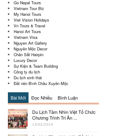
Go Nepal Tours
Vietnam Tour Biz
My Hanoi Tours
Viet Vision Holidays
Vn Tours & Travel
Hanoi Art Tours
Vietnam Visa
Nguyen Art Gallery
Nguyên Mộc Decor
Chân Sắt Hairpin
Luxury Decor
Sự Kiện & Team Building
Công ty du lịch
Du lịch sinh thái
Đất nền Bình Châu Xuyên Mộc
Bài Mới
Đọc Nhiều
Bình Luận
Du Lịch Tầm Nhìn Việt Tổ Chức
Chương Trình Tri Ân ...
13/02/2018