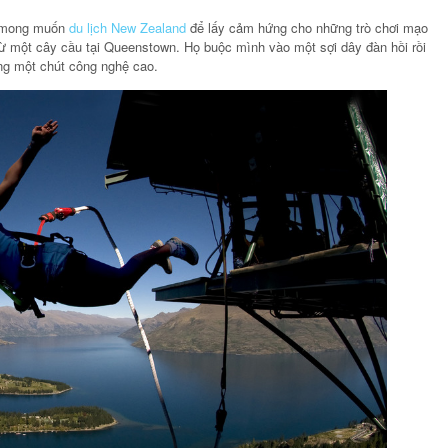
ều mong muốn
du lịch New Zealand
để lấy cảm hứng cho những trò chơi mạo
từ một cây cầu tại Queenstown. Họ buộc mình vào một sợi dây đàn hồi rồi
ng một chút công nghệ cao.