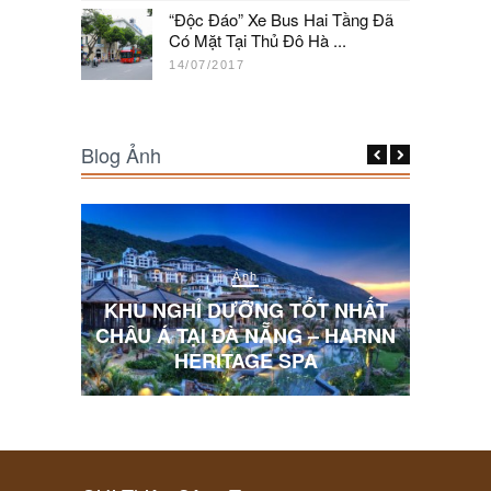
“Độc Đáo” Xe Bus Hai Tầng Đã
Có Mặt Tại Thủ Đô Hà ...
14/07/2017
Blog Ảnh
Ảnh
T
KHU NGHỈ DƯỠNG TỐT NHẤT
NN
CHÂU Á TẠI ĐÀ NẴNG – HARNN
10 BỨC ẢN
HERITAGE SPA
KH