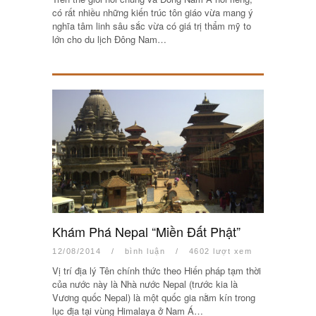
có rất nhiều những kiến trúc tôn giáo vừa mang ý
nghĩa tâm linh sâu sắc vừa có giá trị thẩm mỹ to
lớn cho du lịch Đông Nam…
Khám Phá Nepal “Miền Đất Phật”
12/08/2014
/
bình luận
/
4602 lượt xem
Vị trí địa lý Tên chính thức theo Hiến pháp tạm thời
của nước này là Nhà nước Nepal (trước kia là
Vương quốc Nepal) là một quốc gia nằm kín trong
lục địa tại vùng Himalaya ở Nam Á…