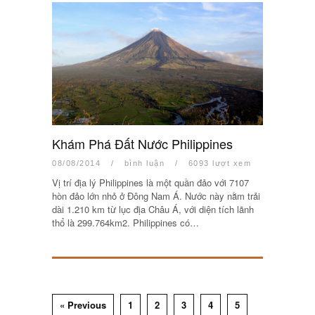
Khám Phá Đất Nước Philippines
08/08/2014
/
bình luận
/
6093 lượt xem
Vị trí địa lý Philippines là một quần đảo với 7107
hòn đảo lớn nhỏ ở Đông Nam Á. Nước này nằm trải
dài 1.210 km từ lục địa Châu Á, với diện tích lãnh
thổ là 299.764km2. Philippines có…
« Previous
1
2
3
4
5