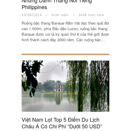
Những Danh Thắng Nổi Tiếng
Philippines
15/08/2014
/
bình luận
/
3406 lượt xem
Ruộng bậc thang Banaue Nằm trải dọc theo quả đồi
cao 1.500m, phía Bắc đảo Luzon, ruộng bậc thang
Banaue được coi là kỳ quan thứ 8 của thế giới được
hình thành cách đây 2000 năm. Các ruộng bậc…
Việt Nam Lọt Top 5 Điểm Du Lịch
Châu Á Có Chi Phí “Dưới 50 USD”