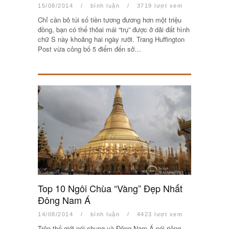
15/08/2014
/
bình luận
/
3719 lượt xem
Chỉ cần bỏ túi số tiền tương đương hơn một triệu
đồng, bạn có thể thỏai mái “trụ” được ở dải đất hình
chữ S này khoảng hai ngày rưỡi. Trang Huffington
Post vừa công bố 5 điểm đến sở…
Top 10 Ngôi Chùa “Vàng” Đẹp Nhất
Đông Nam Á
14/08/2014
/
bình luận
/
4423 lượt xem
Trên thế giới nói chung và Đông Nam Á nói riêng,