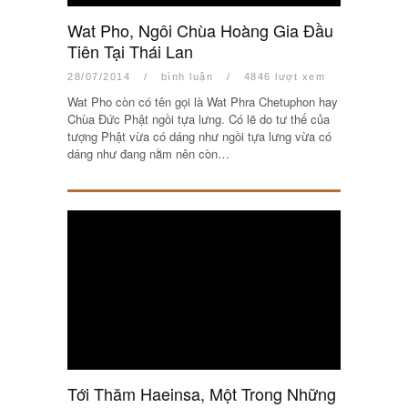
Wat Pho, Ngôi Chùa Hoàng Gia Đầu
Tiên Tại Thái Lan
28/07/2014
/
bình luận
/
4846 lượt xem
Wat Pho còn có tên gọi là Wat Phra Chetuphon hay
Chùa Đức Phật ngồi tựa lưng. Có lẽ do tư thế của
tượng Phật vừa có dáng như ngồi tựa lưng vừa có
dáng như đang nằm nên còn…
Tới Thăm Haeinsa, Một Trong Những